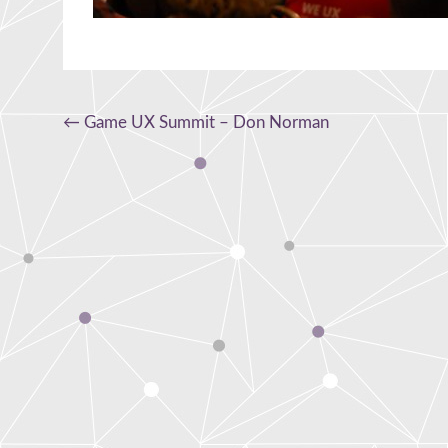
Navigation
←
Game UX Summit – Don Norman
de
l'article