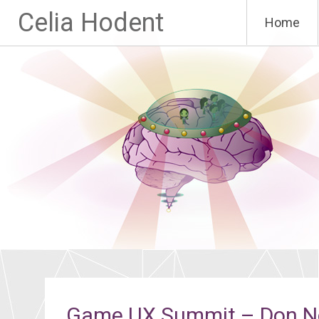
Aller
Celia Hodent
Home
au
contenu
principal
Game UX Summit – Don 