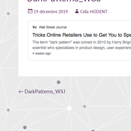
19 décembre 2019
Celia HODENT
Navigation
←
DarkPatterns_WSJ
de
l'article