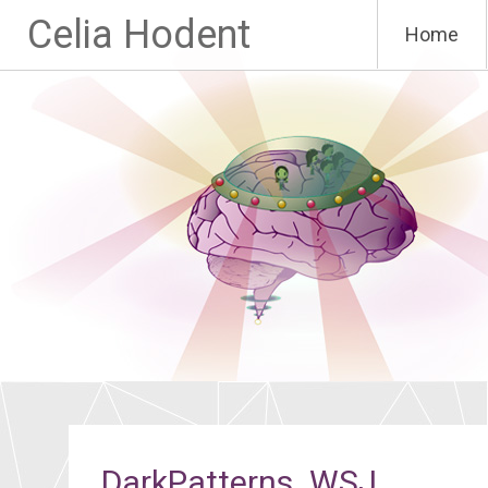
Aller
Celia Hodent
Home
au
contenu
principal
DarkPatterns_WSJ