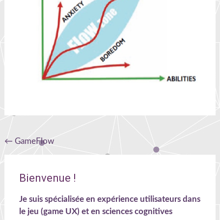
Navigation
←
GameFlow
de
l'article
Bienvenue !
Je suis spécialisée en expérience utilisateurs dans
le jeu (game UX) et en sciences cognitives