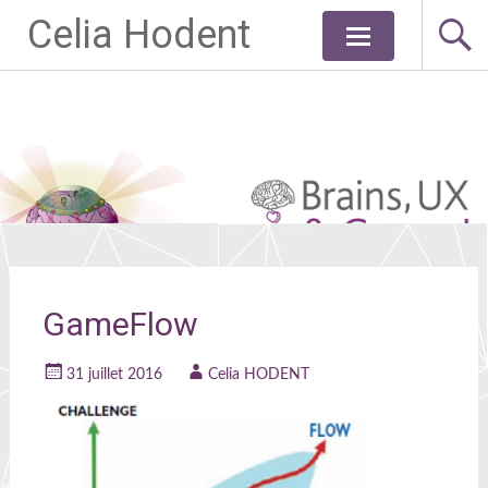
Celia Hodent
Aller
au
contenu
principal
GameFlow
31 juillet 2016
Celia HODENT