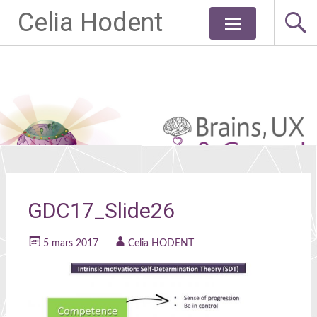
Celia Hodent
Aller
au
contenu
principal
GDC17_Slide26
5 mars 2017
Celia HODENT