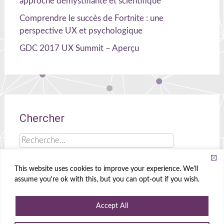
approche démystifiante et scientifique
Comprendre le succès de Fortnite : une
perspective UX et psychologique
GDC 2017 UX Summit – Aperçu
Chercher
Rechercher :
This website uses cookies to improve your experience. We'll
assume you're ok with this, but you can opt-out if you wish.
Celia Hodent
|
Cerveau, UX et jeux !
Accept All
Propulsé par
WordPress
|
Theme
Radiate
|
Conçu par
Create&Enjoy