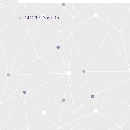
Navigation
←
GDC17_Slide35
de
l'article