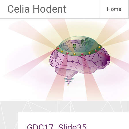
Aller
Celia Hodent
Home
au
contenu
principal
GDC17_Slide35