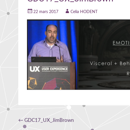
22 mars 2017
Celia HODENT
Navigation
←
GDC17_UX_JimBrown