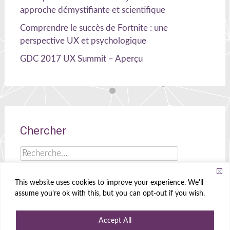
approche démystifiante et scientifique
Comprendre le succès de Fortnite : une
perspective UX et psychologique
GDC 2017 UX Summit – Aperçu
Chercher
Rechercher :
This website uses cookies to improve your experience. We'll
assume you're ok with this, but you can opt-out if you wish.
Celia Hodent
|
Cerveau, UX et jeux !
Accept All
Propulsé par
WordPress
|
Theme
Radiate
|
Conçu par
Create&Enjoy