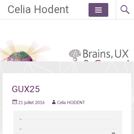
Celia Hodent
Aller
au
contenu
principal
GUX25
21 juillet 2016
Celia HODENT