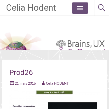
Celia Hodent
Aller
au
contenu
principal
Prod26
21 mars 2016
Celia HODENT