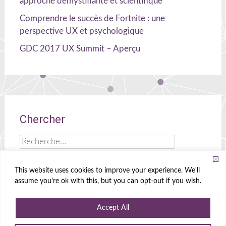
approche démystifiante et scientifique
Comprendre le succès de Fortnite : une
perspective UX et psychologique
GDC 2017 UX Summit – Aperçu
Chercher
Rechercher :
This website uses cookies to improve your experience. We'll
assume you're ok with this, but you can opt-out if you wish.
Celia Hodent
|
Cerveau, UX et jeux !
Accept All
Propulsé par
WordPress
|
Theme
Radiate
|
Conçu par
Create&Enjoy