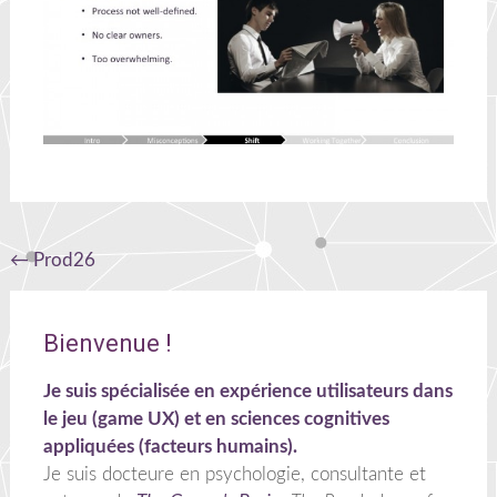
Navigation
←
Prod26
de
l'article
Bienvenue !
Je suis spécialisée en expérience utilisateurs dans
le jeu (game UX) et en sciences cognitives
appliquées (facteurs humains).
Je suis docteure en psychologie, consultante et