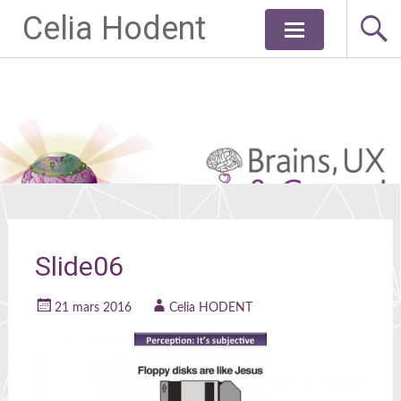
Celia Hodent
Aller
au
contenu
principal
Slide06
21 mars 2016
Celia HODENT