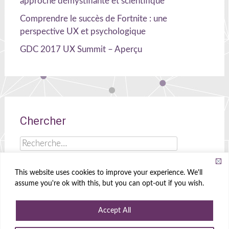
approche démystifiante et scientifique
Comprendre le succès de Fortnite : une
perspective UX et psychologique
GDC 2017 UX Summit – Aperçu
Chercher
Rechercher :
This website uses cookies to improve your experience. We'll
assume you're ok with this, but you can opt-out if you wish.
Celia Hodent
|
Cerveau, UX et jeux !
Accept All
Propulsé par
WordPress
|
Theme
Radiate
|
Conçu par
Create&Enjoy