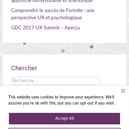
approche démystifiante et scientifique
Comprendre le succès de Fortnite : une
perspective UX et psychologique
GDC 2017 UX Summit – Aperçu
Chercher
Rechercher :
This website uses cookies to improve your experience. We'll
assume you're ok with this, but you can opt-out if you wish.
Celia Hodent
|
Cerveau, UX et jeux !
Accept All
Propulsé par
WordPress
|
Theme
Radiate
|
Conçu par
Create&Enjoy