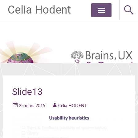
Celia Hodent
Aller
au
contenu
principal
Slide13
25 mars 2015
Celia HODENT