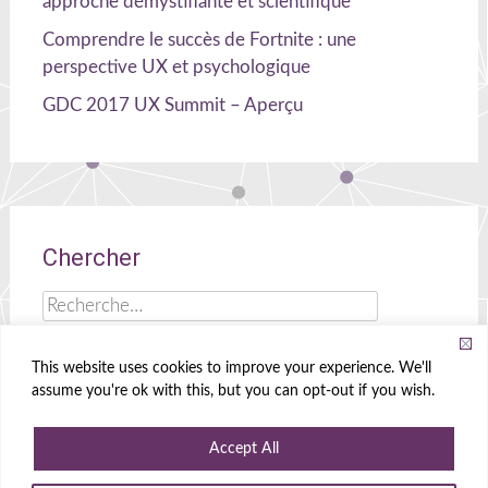
approche démystifiante et scientifique
Comprendre le succès de Fortnite : une
perspective UX et psychologique
GDC 2017 UX Summit – Aperçu
Chercher
Rechercher :
This website uses cookies to improve your experience. We'll
assume you're ok with this, but you can opt-out if you wish.
Celia Hodent
|
Cerveau, UX et jeux !
Accept All
Propulsé par
WordPress
|
Theme
Radiate
|
Conçu par
Create&Enjoy