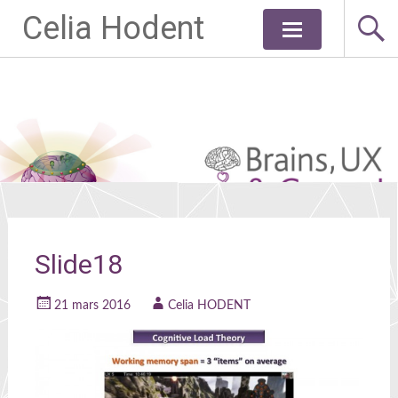
Celia Hodent
Aller
au
contenu
principal
Slide18
21 mars 2016
Celia HODENT