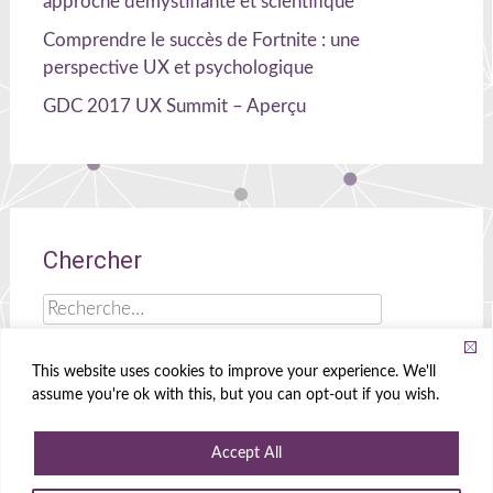
approche démystifiante et scientifique
Comprendre le succès de Fortnite : une
perspective UX et psychologique
GDC 2017 UX Summit – Aperçu
Chercher
Rechercher :
This website uses cookies to improve your experience. We'll
assume you're ok with this, but you can opt-out if you wish.
Celia Hodent
|
Cerveau, UX et jeux !
Accept All
Propulsé par
WordPress
|
Theme
Radiate
|
Conçu par
Create&Enjoy