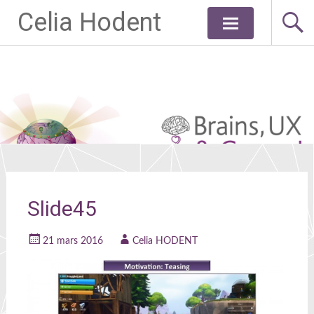
Celia Hodent
Aller
au
contenu
principal
Slide45
21 mars 2016
Celia HODENT