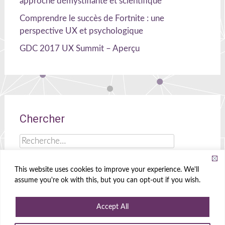
approche démystifiante et scientifique
Comprendre le succès de Fortnite : une
perspective UX et psychologique
GDC 2017 UX Summit – Aperçu
Chercher
Rechercher :
This website uses cookies to improve your experience. We'll
assume you're ok with this, but you can opt-out if you wish.
Celia Hodent
|
Cerveau, UX et jeux !
Accept All
Propulsé par
WordPress
|
Theme
Radiate
|
Conçu par
Create&Enjoy