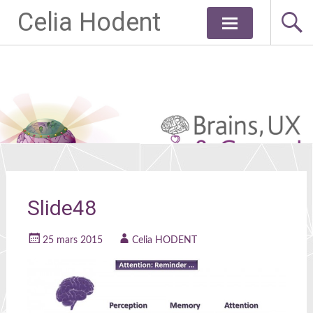
Celia Hodent
Aller
au
contenu
principal
Slide48
25 mars 2015
Celia HODENT