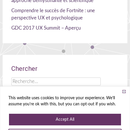
approche démystifiante et scientifique
Comprendre le succès de Fortnite : une
perspective UX et psychologique
GDC 2017 UX Summit – Aperçu
Chercher
Rechercher :
This website uses cookies to improve your experience. We'll
assume you're ok with this, but you can opt-out if you wish.
Celia Hodent
|
Cerveau, UX et jeux !
Accept All
Propulsé par
WordPress
|
Theme
Radiate
|
Conçu par
Create&Enjoy