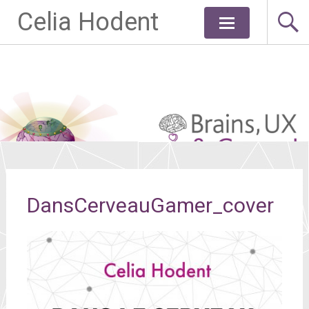
Celia Hodent
Aller
au
contenu
principal
DansCerveauGamer_cover