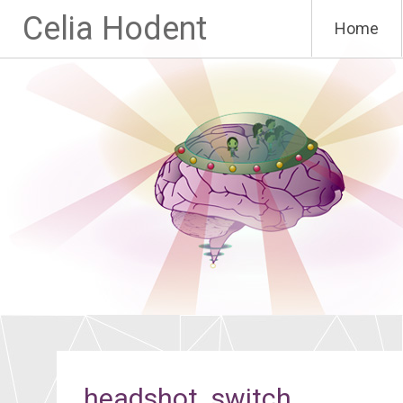
Aller
Celia Hodent
Home
au
contenu
principal
headshot_switch