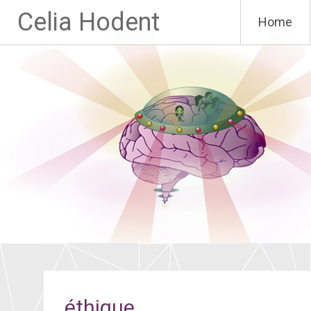
Aller
Celia Hodent
Home
au
contenu
principal
éthique