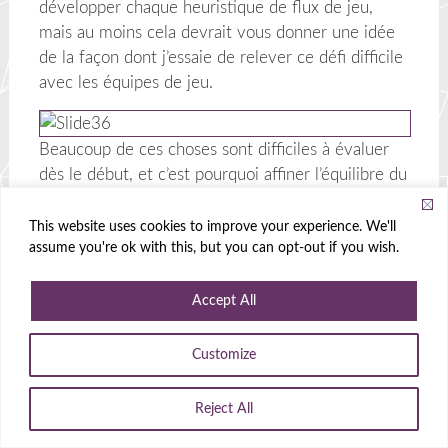
développer chaque heuristique de flux de jeu,
mais au moins cela devrait vous donner une idée
de la façon dont j’essaie de relever ce défi difficile
avec les équipes de jeu.
Beaucoup de ces choses sont difficiles à évaluer
dès le début, et c’est pourquoi affiner l’équilibre du
jeu est crucial en phase bêta.
This website uses cookies to improve your experience. We'll
Cependant, ceci est un exemple de ce que vous
assume you're ok with this, but you can opt-out if you wish.
pouvez tester. L’équipe d’animation de Fortnite se
demandait ce qui causait des problèmes de visée,
Accept All
car certains joueurs avaient des difficultés à cibler
les ennemis. Pour tester ce problème, nous avons
Customize
créé un niveau de salle de sport sur un stand de
tir. Les joueurs devaient faire autant de tirs à la
Reject All
tête qu’ils le pouvaient en une minute. Les
zombies apparaissaient constamment.